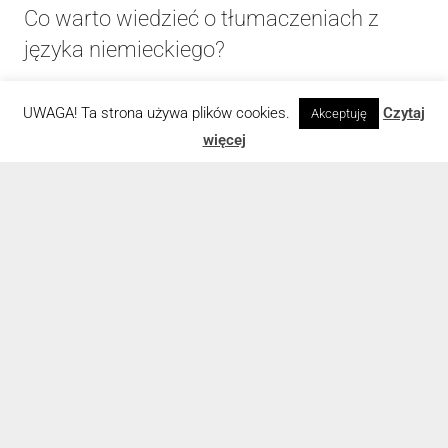
Co warto wiedzieć o tłumaczeniach z
języka niemieckiego?
2 września 2025
UWAGA! Ta strona używa plików cookies.
Czytaj
Akceptuję
więcej
keyboard_arrow_up
Kiedy warto zdecydować się na