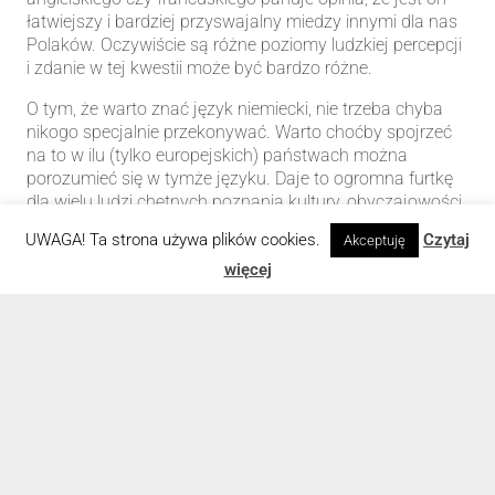
łatwiejszy i bardziej przyswajalny miedzy innymi dla nas
Polaków. Oczywiście są różne poziomy ludzkiej percepcji
i zdanie w tej kwestii może być bardzo różne.
O tym, że warto znać język niemiecki, nie trzeba chyba
nikogo specjalnie przekonywać. Warto choćby spojrzeć
na to w ilu (tylko europejskich) państwach można
porozumieć się w tymże języku. Daje to ogromna furtkę
dla wielu ludzi chętnych poznania kultury, obyczajowości
czy ogólnie – samego niemieckojęzycznego kraju.
UWAGA! Ta strona używa plików cookies.
Czytaj
Akceptuję
więcej
keyboard_arrow_up
Dane adresowe
Biuro Tłumaczeń Tomasz Wziątek
Jastków 133A