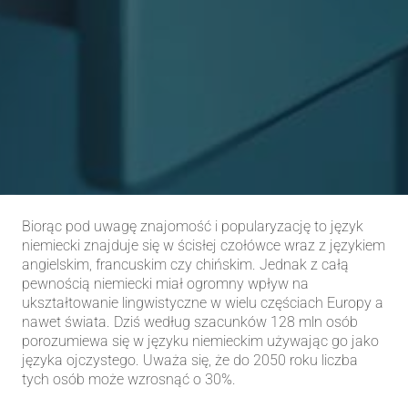
Biorąc pod uwagę znajomość i popularyzację to język
niemiecki znajduje się w ścisłej czołówce wraz z językiem
angielskim, francuskim czy chińskim. Jednak z całą
pewnością niemiecki miał ogromny wpływ na
ukształtowanie lingwistyczne w wielu częściach Europy a
nawet świata. Dziś według szacunków 128 mln osób
porozumiewa się w języku niemieckim używając go jako
języka ojczystego. Uważa się, że do 2050 roku liczba
tych osób może wzrosnąć o 30%.