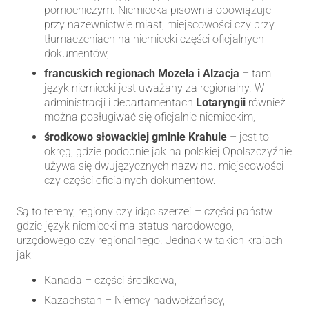
pomocniczym. Niemiecka pisownia obowiązuje
przy nazewnictwie miast, miejscowości czy przy
tłumaczeniach na niemiecki części oficjalnych
dokumentów,
francuskich regionach Mozela i Alzacja
– tam
język niemiecki jest uważany za regionalny. W
administracji i departamentach
Lotaryngii
również
można posługiwać się oficjalnie niemieckim,
środkowo słowackiej gminie Krahule
– jest to
okręg, gdzie podobnie jak na polskiej Opolszczyźnie
używa się dwujęzycznych nazw np. miejscowości
czy części oficjalnych dokumentów.
Są to tereny, regiony czy idąc szerzej – części państw
gdzie język niemiecki ma status narodowego,
urzędowego czy regionalnego. Jednak w takich krajach
jak:
Kanada – części środkowa,
Kazachstan – Niemcy nadwołżańscy,