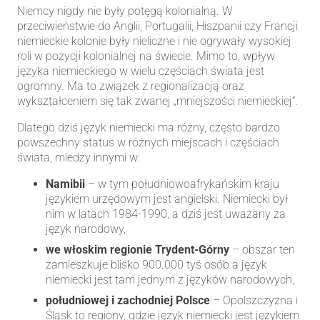
Niemcy nigdy nie były potęgą kolonialną. W
przeciwieństwie do Anglii, Portugalii, Hiszpanii czy Francji
niemieckie kolonie były nieliczne i nie ogrywały wysokiej
roli w pozycji kolonialnej na świecie. Mimo to, wpływ
języka niemieckiego w wielu częściach świata jest
ogromny. Ma to związek z regionalizacją oraz
wykształceniem się tak zwanej „mniejszości niemieckiej”.
Dlatego dziś język niemiecki ma różny, często bardzo
powszechny status w różnych miejscach i częściach
świata, miedzy innymi w:
Namibii
– w tym południowoafrykańskim kraju
językiem urzędowym jest angielski. Niemiecki był
nim w latach 1984-1990, a dziś jest uważany za
język narodowy,
we włoskim regionie Trydent-Górny
– obszar ten
zamieszkuje blisko 900.000 tyś osób a język
niemiecki jest tam jednym z języków narodowych,
południowej i zachodniej Polsce
– Opolszczyzna i
Śląsk to regiony, gdzie język niemiecki jest językiem