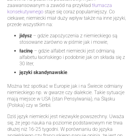
zaawansowanym a zawód na przykład
tłumacza
konsekutywnego
staje się coraz popularniejszy. Co
ciekawe, niemiecki miał duży wpływ także na inne języki,
przede wszystkim na:
jidysz
– gdzie zapożyczenia z niemieckiego są
stosowane zarówno w piśmie jak i mowie,
łacinę
– gdzie alfabet niemiecki jest odmianą
alfabetu łacińskiego i podobnie jak on składa się z
30 liter,
języki skandynawskie
.
Można też spotkać w Europie jak i na Świecie odmiany
niemieckiego np. w gwarze czy dialekcie. Takie sytuacje
mają miejsce w USA (stan Pensylwania), na Śląsku
(Polska) czy w Serbii.
Dziś język niemiecki jest niezwykle powszechny. Uważa
się, że jego nauka na poziomie podstawowym nie trwa
dłużej niż 16-25 tygodni. W porównaniu do języka
angielskiego czy francuskiego panuje opinia, że jest on