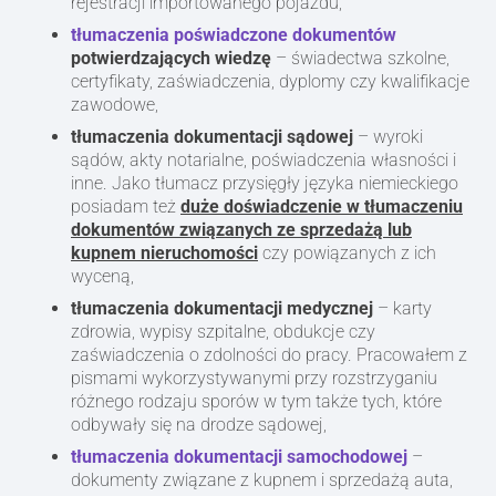
rejestracji importowanego pojazdu,
tłumaczenia poświadczone dokumentów
potwierdzających wiedzę
– świadectwa szkolne,
certyfikaty, zaświadczenia, dyplomy czy kwalifikacje
zawodowe,
tłumaczenia dokumentacji sądowej
– wyroki
sądów, akty notarialne, poświadczenia własności i
inne. Jako tłumacz przysięgły języka niemieckiego
posiadam też
duże doświadczenie w tłumaczeniu
dokumentów związanych ze sprzedażą lub
kupnem nieruchomości
czy powiązanych z ich
wyceną,
tłumaczenia dokumentacji medycznej
– karty
zdrowia, wypisy szpitalne, obdukcje czy
zaświadczenia o zdolności do pracy. Pracowałem z
pismami wykorzystywanymi przy rozstrzyganiu
różnego rodzaju sporów w tym także tych, które
odbywały się na drodze sądowej,
tłumaczenia dokumentacji samochodowej
–
dokumenty związane z kupnem i sprzedażą auta,