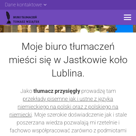
Dane kontaktowe
Moje biuro tłumaczeń
mieści się w Jastkowie koło
Lublina.
Jako
tłumacz przysięgły
prowadzę tam
przekłady pisemne jak i ustne z języka
niemieckiego na polski oraz z polskiego na
niemiecki
. Moje szerokie doświadczenie jak i stale
poszerzana wiedza pozwalają mi rzetelnie i
fachowo współpracować zarówno z podmiotami