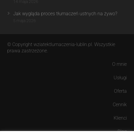
14 maja 2026
Jak wygląda proces tłumaczeń ustnych na żywo?
5 maja 2026
© Copyright wziatektlumaczenia-lublin.pl. Wszystkie
prawa zastrzeżone.
O mnie
Usługi
Oferta
Cennik
Klienci
Blog