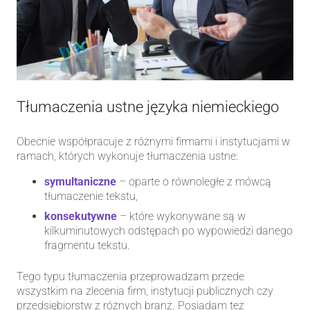
Tłumaczenia ustne języka niemieckiego
Obecnie współpracuje z różnymi firmami i instytucjami w
ramach, których wykonuje tłumaczenia ustne:
symultaniczne
– oparte o równoległe z mówcą
tłumaczenie tekstu,
konsekutywne
– które wykonywane są w
kilkuminutowych odstępach po wypowiedzi danego
fragmentu tekstu.
Tego typu tłumaczenia przeprowadzam przede
wszystkim na zlecenia firm, instytucji publicznych czy
przedsiębiorstw z różnych branż. Posiadam też