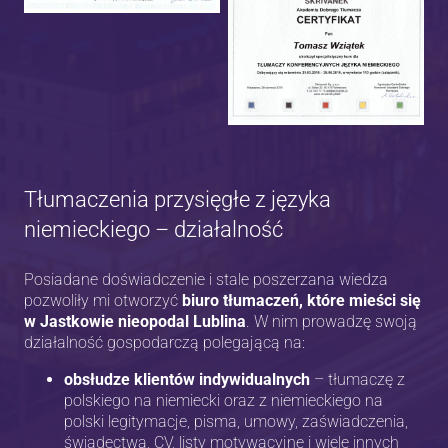
Tłumaczenia przysięgłe z języka
niemieckiego – działalność
Posiadane doświadczenie i stale poszerzana wiedza
pozwoliły mi otworzyć
biuro tłumaczeń
, które mieści się
w Jastkowie nieopodal Lublina
. W nim prowadzę swoją
działalność gospodarczą polegającą na:
obsłudze klientów indywidualnych
– tłumaczę z
polskiego na niemiecki oraz z niemieckiego na
polski legitymacje, pisma, umowy, zaświadczenia,
świadectwa, CV, listy motywacyjne i wiele innych