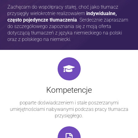
Zachęcam do współpracy stałej, choć jako tłumacz
przysięgły wielokrotnie realizowałem
indywidualne,
często pojedyncze tłumaczenia
. Serdecznie zapraszam
do szczegółowego zapoznania się z moją oferta
dotyczącą tłumaczeń z języka niemieckiego na polski
oraz z polskiego na niemiecki.
Kompetencje
poparte doświadczeniem i stale poszerzanymi
umiejętnościami nabywanymi podczas pracy tłumacza
przysięgłego.