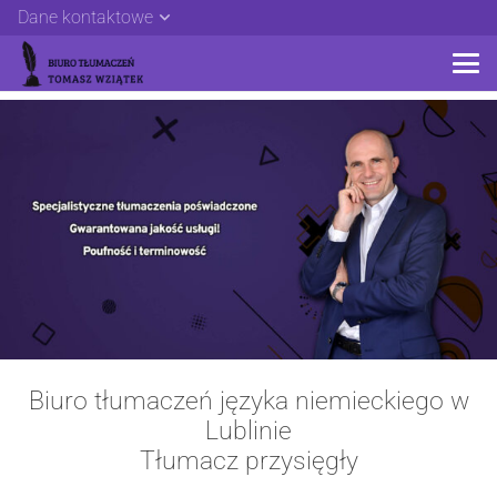
Dane kontaktowe
Biuro tłumaczeń języka niemieckiego w
Lublinie
Tłumacz przysięgły