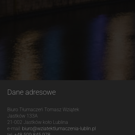
Dane adresowe
Biuro Tłumaczeń Tomasz Wziątek
Jastków 133A
21-002
Jastków
koło Lublina
e-mail:
biuro@wziatektlumaczenia-lublin.pl
tel:
+48 509 845 978