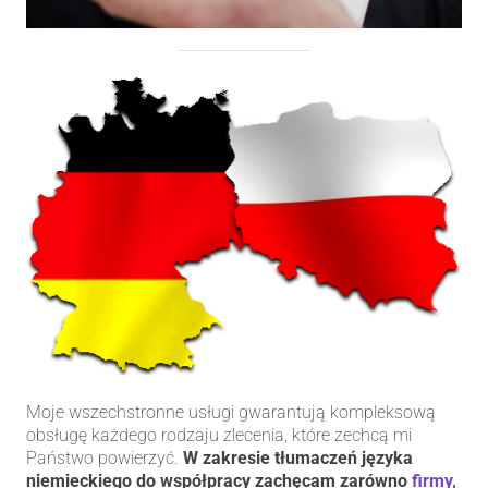
Moje wszechstronne usługi gwarantują kompleksową
obsługę każdego rodzaju zlecenia, które zechcą mi
Państwo powierzyć.
W zakresie tłumaczeń języka
niemieckiego do współpracy zachęcam zarówno
firmy,