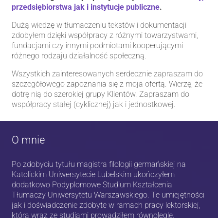
przedsiębiorstwa jak i instytucje publiczne
.
Dużą wiedzę w tłumaczeniu tekstów i dokumentacji
zdobyłem dzięki współpracy z różnymi towarzystwami,
fundacjami czy innymi podmiotami kooperującymi
różnego rodzaju działalność społeczną.
Wszystkich zainteresowanych serdecznie zapraszam do
szczegółowego zapoznania się z moja ofertą. Wierzę, że
dotrę nią do szerokiej grupy Klientów. Zapraszam do
współpracy stałej (cyklicznej) jak i jednostkowej.
O mnie
Po zdobyciu tytułu magistra filologii germańskiej na
Katolickim Uniwersytecie Lubelskim ukończyłem
dodatkowo Podyplomowe Studium Kształcenia
Tłumaczy Uniwersytetu Warszawskiego. Te umiejętności
jak i doświadczenie zdobyte w ramach pracy lektorskiej,
którą wraz ze studiami prowadziłem równolegle,