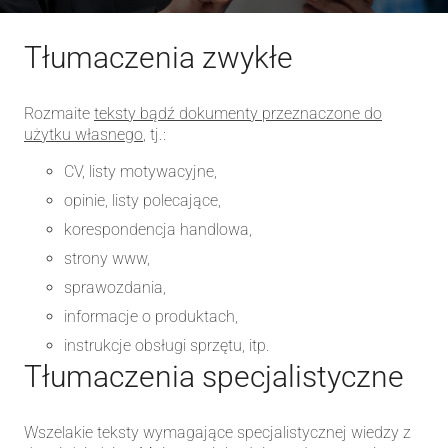
Tłumaczenia zwykłe
Rozmaite
teksty bądź dokumenty przeznaczone do
użytku własnego
, tj.:
CV, listy motywacyjne,
opinie, listy polecające,
korespondencja handlowa,
strony www,
sprawozdania,
informacje o produktach,
instrukcje obsługi sprzętu, itp.
Tłumaczenia specjalistyczne
Wszelakie teksty wymagające specjalistycznej wiedzy z