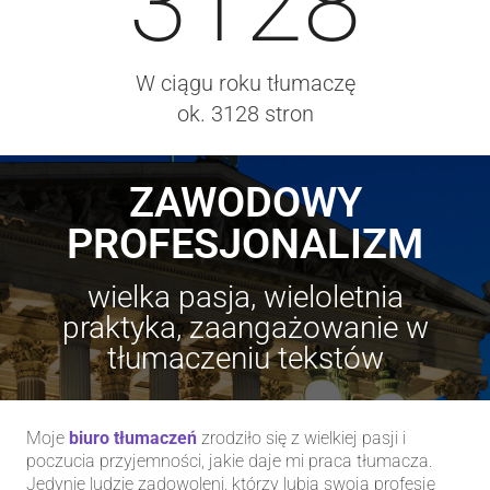
3128
W ciągu roku tłumaczę
ok. 3128 stron
ZAWODOWY
PROFESJONALIZM
wielka pasja, wieloletnia
praktyka, zaangażowanie w
tłumaczeniu tekstów
Moje
biuro tłumaczeń
zrodziło się z wielkiej pasji i
poczucia przyjemności, jakie daje mi praca tłumacza.
Jedynie ludzie zadowoleni, którzy lubią swoją profesję