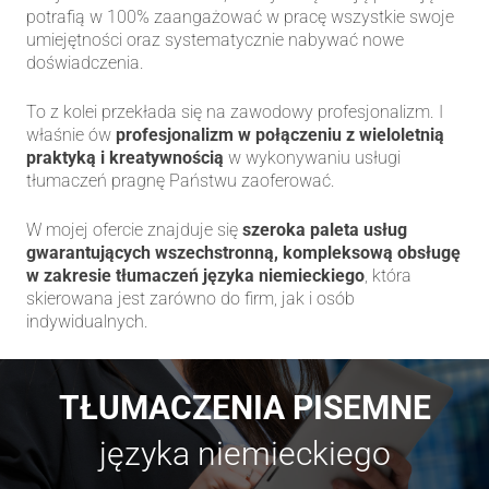
potrafią w 100% zaangażować w pracę wszystkie swoje
umiejętności oraz systematycznie nabywać nowe
doświadczenia.
To z kolei przekłada się na zawodowy profesjonalizm. I
właśnie ów
profesjonalizm w połączeniu z wieloletnią
praktyką i kreatywnością
w wykonywaniu usługi
tłumaczeń pragnę Państwu zaoferować.
W mojej ofercie znajduje się
szeroka paleta usług
gwarantujących wszechstronną, kompleksową obsługę
w zakresie tłumaczeń języka niemieckiego
, która
skierowana jest zarówno do firm, jak i osób
indywidualnych.
TŁUMACZENIA PISEMNE
języka niemieckiego