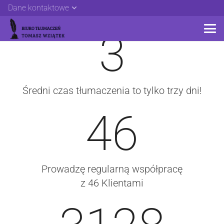
Gdyby wyrazić moją pracę za pomocą liczb...
Dane kontaktowe
3
Średni czas tłumaczenia to tylko trzy dni!
46
Prowadzę regularną współpracę
z 46 Klientami