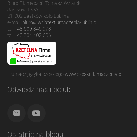
Biuro Tłumaczeń Tomasz Wziątek
Jastków 133A
21-002
Jastków
koło Lublina
e-mail:
biuro@wziatektlumaczenia-lublin.pl
tel:
+48 509 845 978
tel:
+48 734 402 686
Tłumacz języka czeskiego
www.czeski-tlumaczenia.pl
Odwiedź nas i polub
Ostatnio na blogu