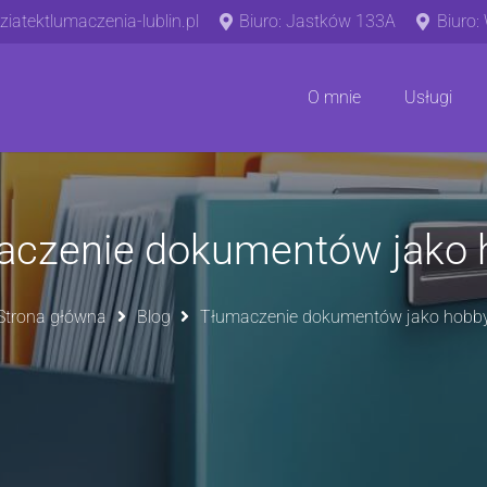
iatektlumaczenia-lublin.pl
Biuro: Jastków 133A
Biuro:
O mnie
Usługi
aczenie dokumentów jako 
Strona główna
Blog
Tłumaczenie dokumentów jako hobb