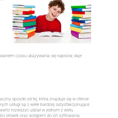
e
waniem czasu ukazywania się napisów, daje
czny sposób od tej, która znajduje się w ofercie
ych usługi są o wiele bardziej satysfakcjonujące
 warto rozważyć udział w jednym z wielu
ci słówek oraz wstępem do ich szlifowania.