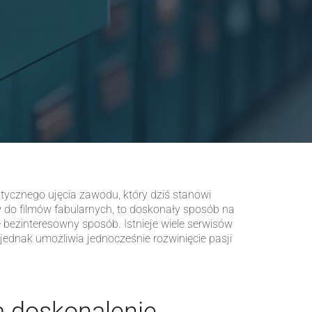
stycznego ujęcia zawodu, który dziś stanowi
w do filmów fabularnych, to doskonały sposób na
bezinteresowny sposób. Istnieje wiele serwisów
jednak umożliwia jednocześnie rozwinięcie pasji
a doskonalenie