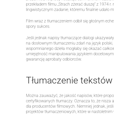
przekładem filmu „Strach zżerać duszę” z 1974 r
lingwistycznym zadanie, któremu finalnie udało m
Film wraz z tłumaczeniem odbił się głośnym ec
spory sukces.
Jeśli jednak napisy tłumaczące dialogi ukazywałyb
na dosłownym tłumaczeniu zdań na język polski, 
wspomnianego dzieła mogłaby się okazać całkowitą
umiejętność manipulowania językiem docelowym 
gwarancję aprobaty odbiorców.
Tłumaczenie tekstów
Można zauważyć, że jakość napisów, które proponu
certyfikowanych tłumaczy. Oznacza to, że nisza a
dla producentów filmowych. Niemniej jednak, jeśl
projektów tłumaczeniowych, które w nastoletnim