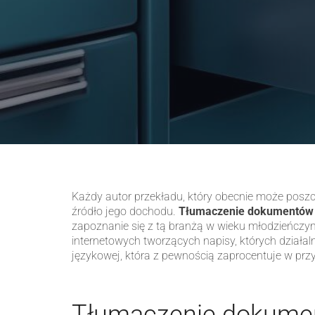
Każdy autor przekładu, który obecnie może poszcz
źródło jego dochodu.
Tłumaczenie dokumentów i
zapoznanie się z tą branżą w wieku młodzieńczy
internetowych tworzących napisy, których działal
językowej, która z pewnością zaprocentuje w przy
Tłumaczenie dokument