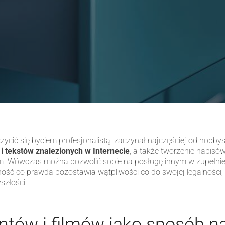
ycić się byciem profesjonalistą, zaczynał najczęściej od hobby
 tekstów znalezionych w Internecie
, a także tworzenie napisó
m. Wówczas można pozwolić sobie na posługę innym w zupełnie 
ność co prawda pozostawia wątpliwości co do swojej legalności, 
szłości.
ów i filmów jako sposób n