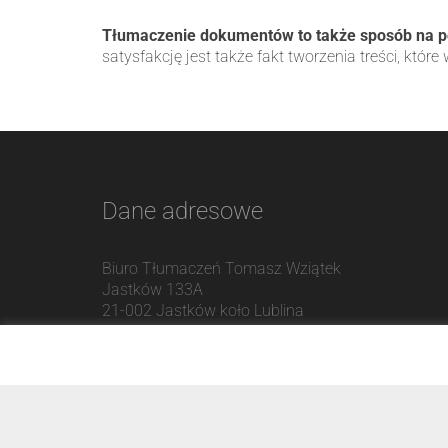
Tłumaczenie dokumentów to także sposób na p
satysfakcję jest także fakt tworzenia treści, któr
Dane adresowe
Biuro Tłumaczeń Tomasz Wziątek
Jastków 133A
21-002
Jastków
koło Lublina
e-mail:
biuro@wziatektlumaczenia-lublin.pl
tel:
+48 509 845 978
tel:
+48 734 402 686