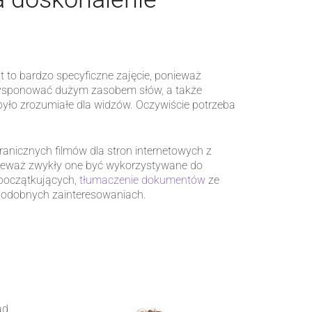
st to bardzo specyficzne zajęcie, ponieważ
 dysponować dużym zasobem słów, a także
 było zrozumiałe dla widzów. Oczywiście potrzeba
nicznych filmów dla stron internetowych z
onieważ zwykły one być wykorzystywane do
a początkujących,
tłumaczenie dokumentów
ze
 podobnych zainteresowaniach.
ad