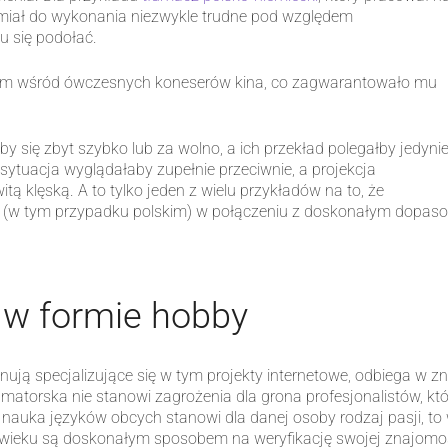
. miał do wykonania niezwykle trudne pod względem
u się podołać.
hem wśród ówczesnych koneserów kina, co zagwarantowało mu
y się zbyt szybko lub za wolno, a ich przekład polegałby jedyni
sytuacja wyglądałaby zupełnie przeciwnie, a projekcja
 klęską. A to tylko jeden z wielu przykładów na to, że
(w tym przypadku polskim) w połączeniu z doskonałym dopaso
 w formie hobby
ją specjalizujące się w tym projekty internetowe, odbiega w zna
matorska nie stanowi zagrożenia dla grona profesjonalistów, któr
i nauka języków obcych stanowi dla danej osoby rodzaj pasji, to
 wieku są doskonałym sposobem na weryfikację swojej znajomoś