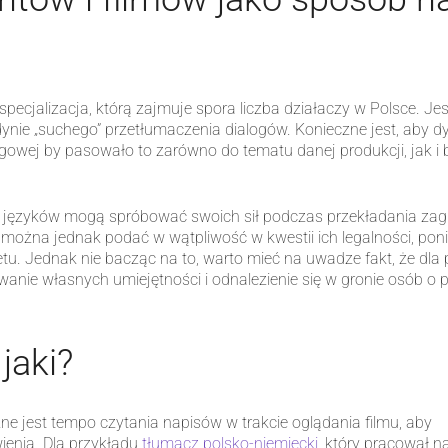
specjalizacja, którą zajmuje spora liczba działaczy w Polsce. Je
ynie „suchego” przetłumaczenia dialogów. Konieczne jest, aby
logowej by pasowało to zarówno do tematu danej produkcji, jak i
 języków mogą spróbować swoich sił podczas przekładania zagra
w można jednak podać w wątpliwość w kwestii ich legalności, p
netu. Jednak nie bacząc na to, warto mieć na uwadze fakt, że dl
anie własnych umiejętności i odnalezienie się w gronie osób o
 jaki?
e jest tempo czytania napisów w trakcie oglądania filmu, aby
wienia. Dla przykładu
tłumacz polsko-niemiecki
, który pracował n