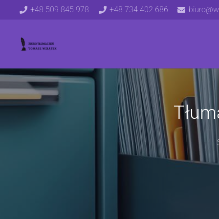
+48 509 845 978
+48 734 402 686
biuro@wz
Tłum