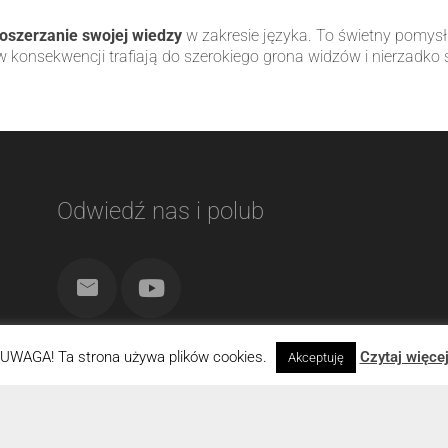
oszerzanie swojej wiedzy
w zakresie języka. To świetny pomys
e w konsekwencji trafiają do szerokiego grona widzów i nierzadko 
Odwiedź nas i polub
UWAGA! Ta strona używa plików cookies.
Czytaj więce
Akceptuję