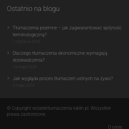
Ostatnio na blogu
Tłumaczenia pisemne – jak zagwarantować spójność
terminologiczną?
1 czerwca 2026
Dlaczego tłumaczenia ekonomiczne wymagają
doświadczenia?
14 maja 2026
Jak wygląda proces tłumaczeń ustnych na żywo?
5 maja 2026
© Copyright wziatektlumaczenia-lublin.pl. Wszystkie
prawa zastrzeżone.
O mnie