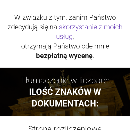
W związku z tym, zanim Państwo
zdecydują się na
skorzystanie z moich
usług
,
otrzymają Państwo ode mnie
bezpłatną wycenę
.
Tłumaczenie w liczbach
ILOŚĆ ZNAKÓW W
DOKUMENTACH:
Strona rozliczeniowa