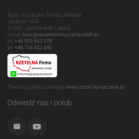
Biuro Tłumaczeń Tomasz Wziątek
Jastków 133A
21-002
Jastków
koło Lublina
e-mail:
biuro@wziatektlumaczenia-lublin.pl
tel:
+48 509 845 978
tel:
+48 734 402 686
Tłumacz języka czeskiego
www.czeski-tlumaczenia.pl
Odwiedź nas i polub