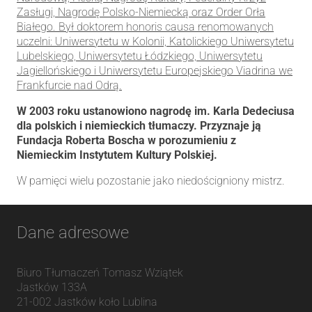
Zasługi, Nagrodę Polsko-Niemiecką oraz Order Orła
Białego. Był doktorem honoris causa renomowanych
uczelni: Uniwersytetu w Kolonii, Katolickiego Uniwersytetu
Lubelskiego, Uniwersytetu Łódzkiego, Uniwersytetu
Jagiellońskiego i Uniwersytetu Europejskiego Viadrina we
Frankfurcie nad Odrą.
W 2003 roku ustanowiono nagrodę im. Karla Dedeciusa
dla polskich i niemieckich tłumaczy. Przyznaje ją
Fundacja Roberta Boscha w porozumieniu z
Niemieckim Instytutem Kultury Polskiej.
W pamięci wielu pozostanie jako niedościgniony mistrz.
Dane adresowe
Biuro Tłumaczeń Tomasz Wziątek
Jastków 133A
21-002
Jastków
koło Lublina