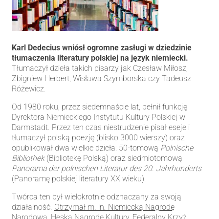
Karl Dedecius wniósł ogromne zasługi w dziedzinie
tłumaczenia literatury polskiej na język niemiecki.
Tłumaczył dzieła takich pisarzy jak Czesław Miłosz,
Zbigniew Herbert, Wisława Szymborska czy Tadeusz
Różewicz.
Od 1980 roku, przez siedemnaście lat, pełnił funkcję
Dyrektora Niemieckiego Instytutu Kultury Polskiej w
Darmstadt. Przez ten czas niestrudzenie pisał eseje i
tłumaczył polską poezję (blisko 3000 wierszy) oraz
opublikował dwa wielkie dzieła: 50-tomową
Polnische
Bibliothek
(Bibliotekę Polską) oraz siedmiotomową
Panorama der polnischen Literatur des 20. Jahrhunderts
(Panoramę polskiej literatury XX wieku).
Twórca ten był wielokrotnie odznaczany za swoją
działalność.
Otrzymał m. in. Niemiecką Nagrodę
Narodową, Heską Nagrodę Kultury, Federalny Krzyż