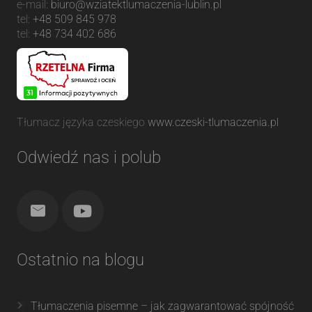
e-mail:
biuro@wziatektlumaczenia-lublin.pl
tel:
+48 509 845 978
tel:
+48 734 402 686
Tłumacz języka czeskiego
www.czeski-tlumaczenia.pl
Odwiedź nas i polub
Ostatnio na blogu
Tłumaczenia pisemne – jak zagwarantować spójność