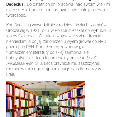
Dedecius.
Do ostatnich dni pracował nad swoim wielkim
dziełem – albumem podsumowującym całe jego życie i
twórczość.
Karl Dedecius wywodził się z rodziny łódzkich Niemców.
Urodził się w 1921 roku, w Polsce mieszkał do wybuchu II
wojny światowej. W trakcie wojny walczył na froncie
niemieckim, a po jej zakończeniu wyemigrował do NRD,
później do RFN. Podjął pracę zawodową, a
tłumaczeniem literatury polskiej zajmował się
hobbystycznie. Jego fenomenalny przekład
Myśli
nieuczesanych
S. J. Leca przyniósł mu zaszczytne
miejsce w rankingu najpopularniejszych tłumaczy w
kraju.