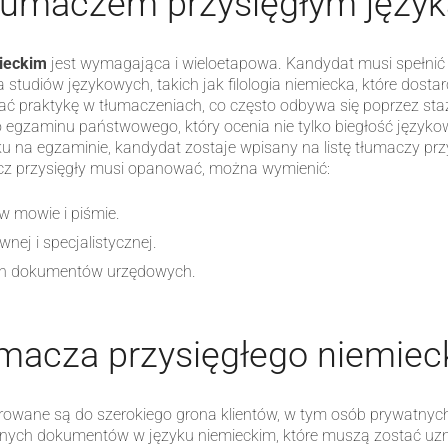
tłumaczem przysięgłym język
ieckim
jest wymagająca i wieloetapowa. Kandydat musi spełni
tudiów językowych, takich jak filologia niemiecka, które dosta
kać praktykę w tłumaczeniach, co często odbywa się poprzez st
do egzaminu państwowego, który ocenia nie tylko biegłość języ
 na egzaminie, kandydat zostaje wpisany na listę tłumaczy prz
acz przysięgły musi opanować, można wymienić:
w mowie i piśmie.
nej i specjalistycznej.
ych dokumentów urzędowych.
umacza przysięgłego niemiec
rowane są do szerokiego grona klientów, w tym osób prywatnych, 
nych dokumentów w języku niemieckim, które muszą zostać uzna