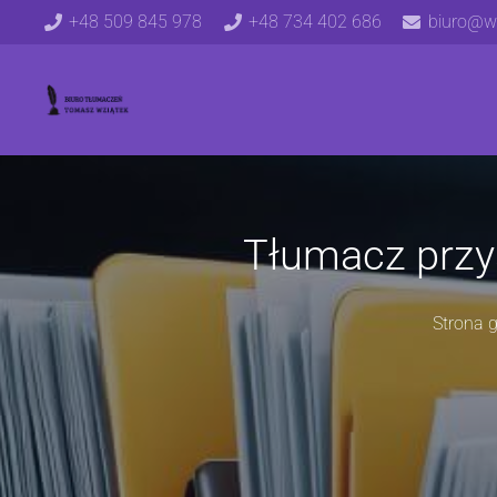
+48 509 845 978
+48 734 402 686
biuro@wz
Tłumacz przys
Strona 