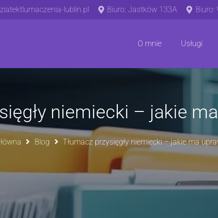
iatektlumaczenia-lublin.pl
Biuro: Jastków 133A
Biuro:
O mnie
Usługi
ięgły niemiecki – jakie m
główna
Blog
Tłumacz przysięgły niemiecki – jakie ma upr