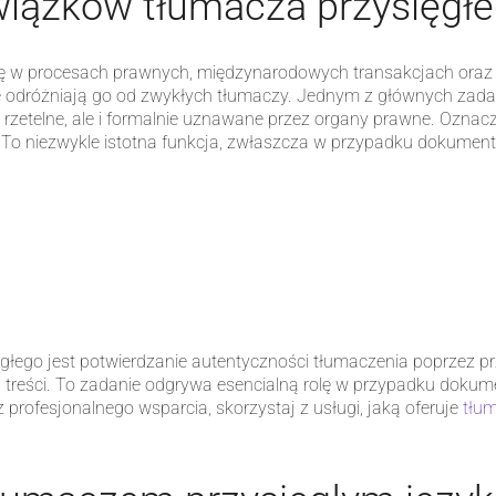
wiązków tłumacza przysięgł
lę w procesach prawnych, międzynarodowych transakcjach oraz w
re odróżniają go od zwykłych tłumaczy. Jednym z głównych zada
o rzetelne, ale i formalnie uznawane przez organy prawne. Ozna
i. To niezwykle istotna funkcja, zwłaszcza w przypadku dokume
go jest potwierdzanie autentyczności tłumaczenia poprzez przy
treści. To zadanie odgrywa esencialną rolę w przypadku doku
z profesjonalnego wsparcia, skorzystaj z usługi, jaką oferuje
tłum