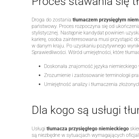
Proces stawania się 
Droga do zostania
tłumaczem przysięgłym niem
państwowy. Proces rozpoczyna się od ukończenia s
stylistycznej. Następnie kandydat powinien uzys
karierę, osoba zainteresowana musi przystąpić 
w danym kraju. Po uzyskaniu pozytywnego wyniku
Sprawiedliwości. Wśród umiejętności, które tłum
Doskonała znajomość języka niemieckiego 
Zrozumienie i zastosowanie terminologii praw
Umiejętność analizy i tłumaczenia złożon
Dla kogo są usługi tł
Usługi
tłumacza przysięgłego niemieckiego
skie
są niezbędne w sytuacjach wymagających oficjal