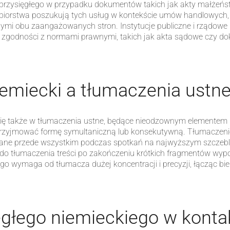
 przysięgłego w przypadku dokumentów takich jak akty małżeńs
ębiorstwa poszukują tych usług w kontekście umów handlowych, 
mi obu zaangażowanych stron. Instytucje publiczne i rządowe 
zgodności z normami prawnymi, takich jak akta sądowe czy d
iemiecki a tłumaczenia ustn
ię także w tłumaczenia ustne, będące nieodzownym elementem m
yjmować formę symultaniczną lub konsekutywną. Tłumaczenie 
ane przede wszystkim podczas spotkań na najwyższym szczeblu,
do tłumaczenia treści po zakończeniu krótkich fragmentów wyp
o wymaga od tłumacza dużej koncentracji i precyzji, łącząc bi
ęgłego niemieckiego w konta