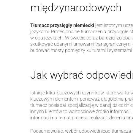
międzynarodowych
Tłumacz przysięgły niemiecki
jest istotnym ucz
językami. Profesjonalne tłumaczenia przysięgłe 
w obu językach. W świecie coraz bardziej zgloba
skutkować udanymi umowami transgranicznymi or
budować mosty pomiędzy kulturami i systemami
Jak wybrać odpowiedn
Istnieje kilka kluczowych czynników, które wart
kluczowym elementem, ponieważ długoletnia prak
tłumacz posiadał specjalizację w danej dziedzini
innych klientów to wartościowe źródło informacj
informacji na temat procesu realizacji zlecenia 
Podsumowując, wybór odpowiedniego tłumacza pr