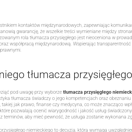
estnikiem kontaktów międzynarodowych, zapewniając komunikac
stanowią gwarancję, że wszelkie treści wymieniane między stron
lizowanym rola tłumacza przysięgłego jest nieoceniona w prowa
az współpracą międzynarodową. Wspierając transparentność i 
 prawnymi.
iego tłumacza przysięgłego
o wziąć pod uwagę przy wyborze
tłumacza przysięgłego niemieck
tyka tłumacza świadczy o jego kompetencjach oraz obeznaniu z
e, takiej jak prawo, finanse czy medycyna, co może znacząco wp
i, które pozwalają ocenić wiarygodność i jakość usług świadczo
oraz terminów, aby mieć pewność, że usługa zostanie wykonana z
zysięgłego niemieckiego to decyzja, która wymaga uwzględnien